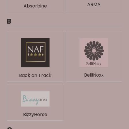
ARMA
Absorbine
B
BelliNoxx
Back on Track
BizzyHorse