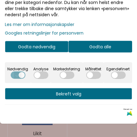
K
dine per kategori nedenfor. Du kan når som helst endre
eller trekke tilbake dine samtykker via lenken «personvern»
nederst på nettsiden vår.
Les mer om informasjonskapsler
Kerbl
Googles retningslinjer for personvern
Kentucky Horsewear
Godta nødvendig
Godta alle
komperdell
Nødvendig
Analyse
Markedsføring
Målrettet
Egendefinert
Kingsland Equestrian
Bekreft valg
L
Drevet av
Likit