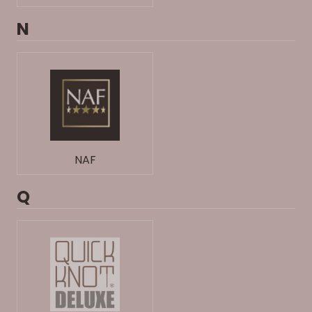
N
NAF
Q