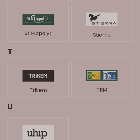
St Hippolyt
Stierna
T
TRM
Trikem
U