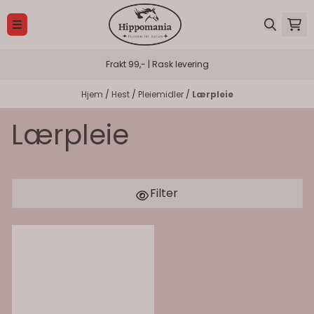
Hopp til innhold
Frakt 99,- | Rask levering
Hjem
/
Hest
/
Pleiemidler
/
Lærpleie
Lærpleie
Filter