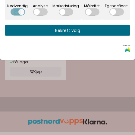
Nødvendig
Analyse
Markedsføring
Målrettet
Egendefinert
Bekreft valg
Absorbine
Horsemans One Step
Absorbine 425 g
Drevet av
299,-
På lager
Kjøp