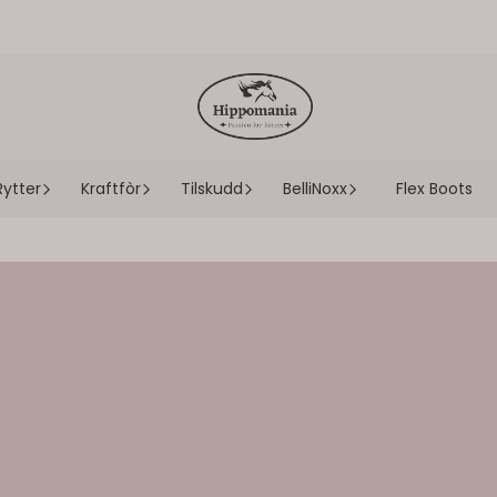
Rytter
Kraftfòr
Tilskudd
BelliNoxx
Flex Boots