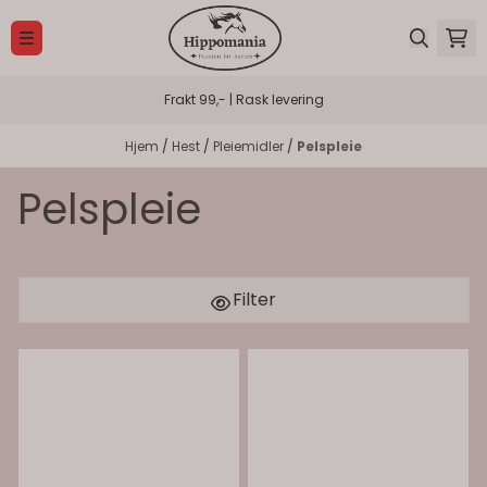
Hopp til innhold
Frakt 99,- | Rask levering
Hjem
/
Hest
/
Pleiemidler
/
Pelspleie
Pelspleie
Filter