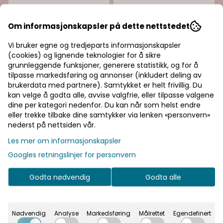
Om informasjonskapsler på dette nettstedet
NAF
NAF
Vi bruker egne og tredjeparts informasjonskapsler
NAF Lavender Wash
NAF Silky Serum
(cookies) og lignende teknologier for å sikre
grunnleggende funksjoner, generere statistikk, og for å
179,-
199,-
tilpasse markedsføring og annonser (inkludert deling av
brukerdata med partnere). Samtykket er helt frivillig. Du
På lager
På lager
kan velge å godta alle, avvise valgfrie, eller tilpasse valgene
dine per kategori nedenfor. Du kan når som helst endre
Kjøp
Kjøp
eller trekke tilbake dine samtykker via lenken «personvern»
nederst på nettsiden vår.
Les mer om informasjonskapsler
Googles retningslinjer for personvern
Godta nødvendig
Godta alle
Nødvendig
Analyse
Markedsføring
Målrettet
Egendefinert