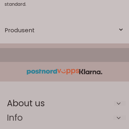
standard.
Produsent
About us
Vardaneset Stølås
Info
Vardaneset 32