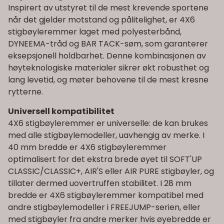
Inspirert av utstyret til de mest krevende sportene
når det gjelder motstand og pålitelighet, er 4X6
stigbøyleremmer laget med polyesterbånd,
DYNEEMA-tråd og BAR TACK-søm, som garanterer
eksepsjonell holdbarhet. Denne kombinasjonen av
høyteknologiske materialer sikrer økt robusthet og
lang levetid, og møter behovene til de mest kresne
rytterne.
Universell kompatibilitet
4X6 stigbøyleremmer er universelle: de kan brukes
med alle stigbøylemodeller, uavhengig av merke. I
40 mm bredde er 4X6 stigbøyleremmer
optimalisert for det ekstra brede øyet til SOFT'UP
CLASSIC/CLASSIC+, AIR'S eller AIR PURE stigbøyler, og
tillater dermed uovertruffen stabilitet. I 28 mm
bredde er 4X6 stigbøyleremmer kompatibel med
andre stigbøylemodeller i FREEJUMP-serien, eller
med stigbøyler fra andre merker hvis øyebredde er