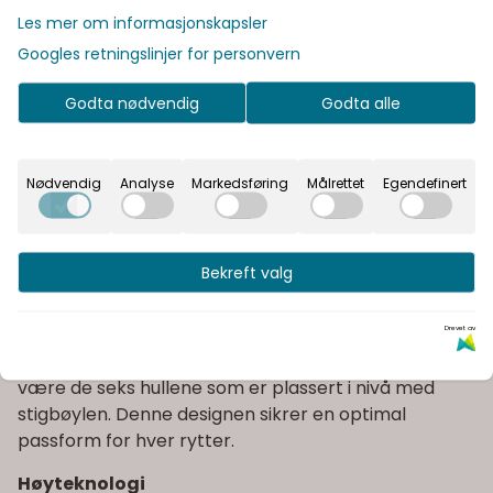
Les mer om informasjonskapsler
Fast fraktpris
Googles retningslinjer for personvern
Kvalitetsprodukter
Godta nødvendig
Godta alle
Informasjon
Nødvendig
Analyse
Markedsføring
Målrettet
Egendefinert
Passform og presisjon
4X6 stigbøyleremmer er designet for å tilby
eksepsjonell justeringspresisjon takket være sine fire
Bekreft valg
mulige posisjoner ved salfestet og de seks
justeringshullene ved stigbøylens øye. Når den først
Drevet av
er festet til salen, gir den mer komfort ved ridning,
samtidig som den tillater presis justering takket
være de seks hullene som er plassert i nivå med
stigbøylen. Denne designen sikrer en optimal
passform for hver rytter.
Høyteknologi