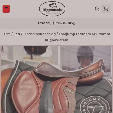
Hopp til innhold
Frakt 99,- | Rask levering
Hjem
/
Hest
/
TIlbehør sal/hodelag
/
Freejump Leathers 4x6, 28mm
Stigbøylerem